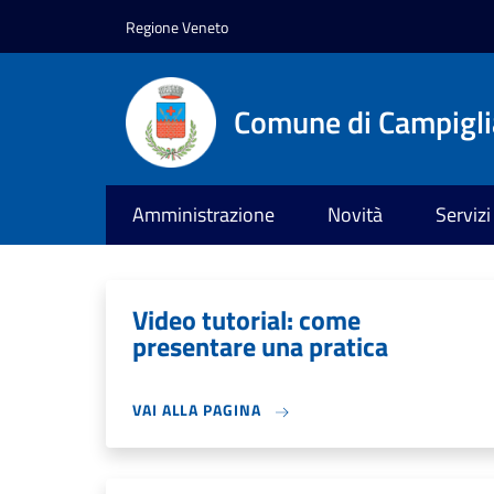
Salta al contenuto principale
Skip to footer content
Regione Veneto
Comune di Campiglia
Amministrazione
Novità
Servizi
Video tutorial: come
presentare una pratica
VAI ALLA PAGINA