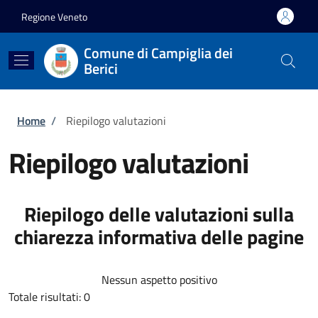
Salta al contenuto principale
Skip to footer content
Regione Veneto
Comune di Campiglia dei
Berici
Briciole di pane
Home
/
Riepilogo valutazioni
Riepilogo valutazioni
Riepilogo delle valutazioni sulla
chiarezza informativa delle pagine
Nessun aspetto positivo
Totale risultati: 0