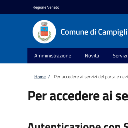
Salta al contenuto principale
Skip to footer content
Regione Veneto
Comune di Campiglia
Amministrazione
Novità
Servizi
Briciole di pane
Home
/
Per accedere ai servizi del portale dev
Per accedere ai se
Autenticazione con 