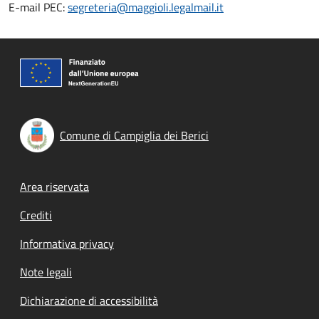
E-mail PEC:
segreteria@maggioli.legalmail.it
Comune di Campiglia dei Berici
Footer menu
Area riservata
Crediti
Informativa privacy
Note legali
Dichiarazione di accessibilità