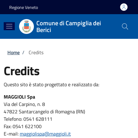
Salta al contenuto principale
Skip to footer content
Regione Veneto
Comune di Campiglia dei
Berici
Briciole di pane
Home
/
Credits
Credits
Questo sito è stato progettato e realizzato da:
MAGGIOLI Spa
Via del Carpino, n. 8
47822 Santarcangelo di Romagna (RN)
Telefono: 0541 628111
Fax: 0541 622100
E-mail:
maggiolispa@maggioli.it