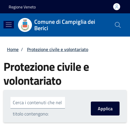
Salta al contenuto principale
Skip to footer content
Regione Veneto
Comune di Campiglia dei
Berici
Briciole di pane
Home
/
Protezione civile e volontariato
Protezione civile e
volontariato
Cerca i contenuti che nel
titolo contengono: