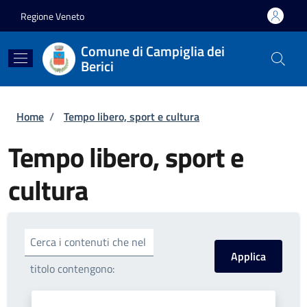
Salta al contenuto principale
Skip to footer content
Regione Veneto
Comune di Campiglia dei
Berici
Briciole di pane
Home
/
Tempo libero, sport e cultura
Tempo libero, sport e
cultura
Cerca i contenuti che nel
titolo contengono: