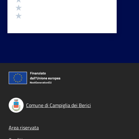
Valuta 2 stelle su 5
Valuta 1 stelle su 5
Comune di Campiglia dei Berici
Footer menu
Area riservata