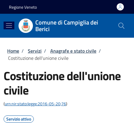
Salta al contenuto principale
Skip to footer content
Regione Veneto
Comune di Campiglia dei
Berici
Briciole di pane
Home
/
Servizi
/
Anagrafe e stato civile
/
Costituzione dell'unione civile
Costituzione dell'unione
civile
(
urn:nir:stato:legge:2016-05-20;76
)
Servizio attivo