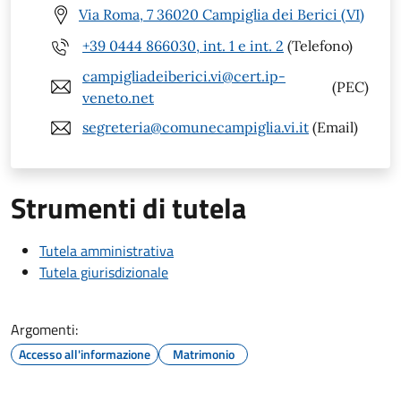
Via Roma, 7 36020 Campiglia dei Berici (VI)
+39 0444 866030, int. 1 e int. 2
(Telefono)
campigliadeiberici.vi@cert.ip-
(PEC)
veneto.net
segreteria@comunecampiglia.vi.it
(Email)
Strumenti di tutela
Tutela amministrativa
Tutela giurisdizionale
Argomenti:
Accesso all'informazione
Matrimonio