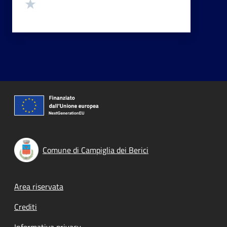
Valuta 1 stelle su 5
Comune di Campiglia dei Berici
Footer menu
Area riservata
Crediti