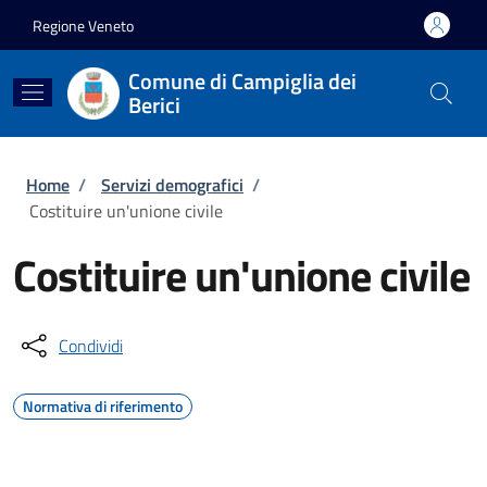
Salta al contenuto principale
Skip to footer content
Regione Veneto
Comune di Campiglia dei
Berici
Briciole di pane
Home
/
Servizi demografici
/
Costituire un'unione civile
Costituire un'unione civile
Condividi
Normativa di riferimento