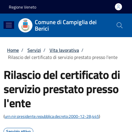
Salta al contenuto principale
Skip to footer content
Regione Veneto
Comune di Campiglia dei
Berici
Briciole di pane
Home
/
Servizi
/
Vita lavorativa
/
Rilascio del certificato di servizio prestato presso l'ente
Rilascio del certificato di
servizio prestato presso
l'ente
(
urn:nir:presidente.repubblica:decreto:2000-12-28;445
)
Servizio attivo