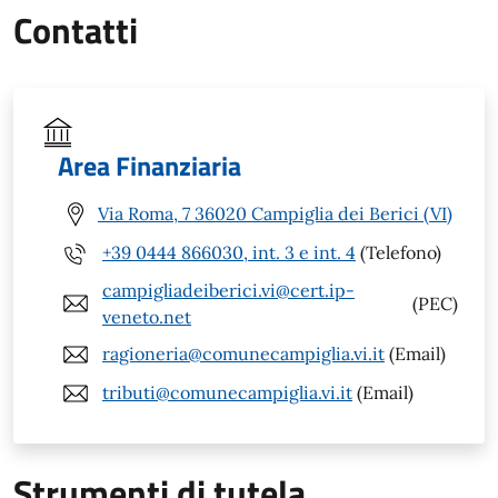
Contatti
Area Finanziaria
Via Roma, 7 36020 Campiglia dei Berici (VI)
+39 0444 866030, int. 3 e int. 4
(Telefono)
campigliadeiberici.vi@cert.ip-
(PEC)
veneto.net
ragioneria@comunecampiglia.vi.it
(Email)
tributi@comunecampiglia.vi.it
(Email)
Strumenti di tutela