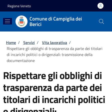
Salta al contenuto principale
Skip to footer content
Regione Veneto
Comune di Campiglia dei
Berici
Briciole di pane
Home
/
Servizi
/
Vita lavorativa
/
Rispettare gli obblighi di trasparenza da parte dei titolari
di incarichi politici o dirigenziali: trasmissione della
documentazione
Rispettare gli obblighi di
trasparenza da parte dei
titolari di incarichi politici
o dirigenziali: