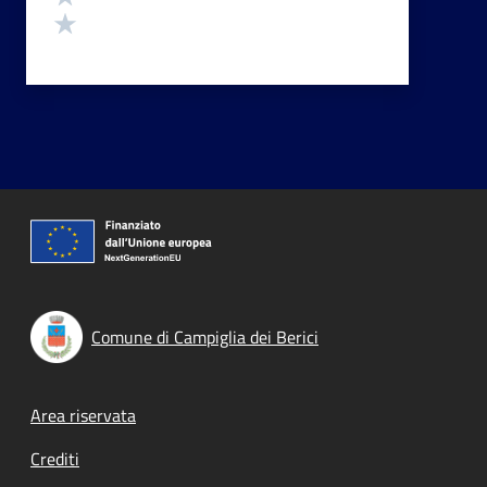
Valuta 1 stelle su 5
Comune di Campiglia dei Berici
Footer menu
Area riservata
Crediti