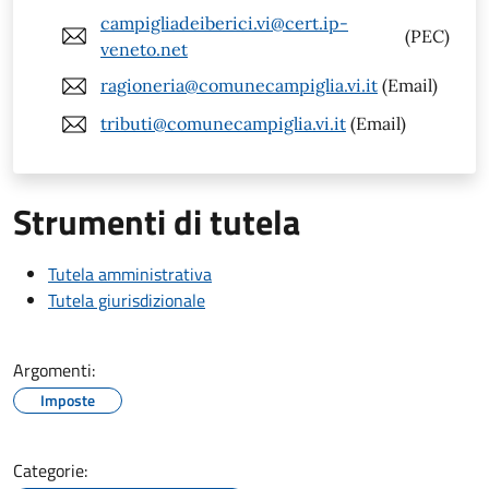
campigliadeiberici.vi@cert.ip-
(PEC)
veneto.net
ragioneria@comunecampiglia.vi.it
(Email)
tributi@comunecampiglia.vi.it
(Email)
Strumenti di tutela
Tutela amministrativa
Tutela giurisdizionale
Argomenti:
Imposte
Categorie: