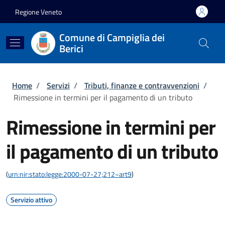
Salta al contenuto principale
Skip to footer content
Regione Veneto
Comune di Campiglia dei
Berici
Briciole di pane
Home
/
Servizi
/
Tributi, finanze e contravvenzioni
/
Rimessione in termini per il pagamento di un tributo
Rimessione in termini per
il pagamento di un tributo
(
urn:nir:stato:legge:2000-07-27;212~art9
)
Servizio attivo