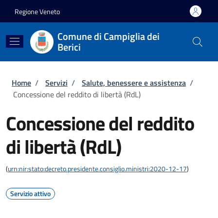
Salta al contenuto principale
Skip to footer content
Regione Veneto
Comune di Campiglia dei
Berici
Briciole di pane
Home
/
Servizi
/
Salute, benessere e assistenza
/
Concessione del reddito di libertà (RdL)
Concessione del reddito
di libertà (RdL)
(
urn:nir:stato:decreto.presidente.consiglio.ministri:2020-12-17
)
Servizio attivo