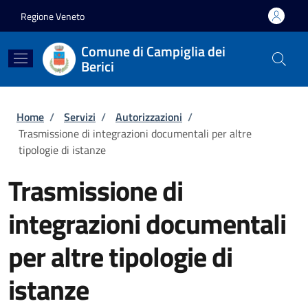
Salta al contenuto principale
Skip to footer content
Regione Veneto
Comune di Campiglia dei
Berici
Briciole di pane
Home
/
Servizi
/
Autorizzazioni
/
Trasmissione di integrazioni documentali per altre
tipologie di istanze
Trasmissione di
integrazioni documentali
per altre tipologie di
istanze