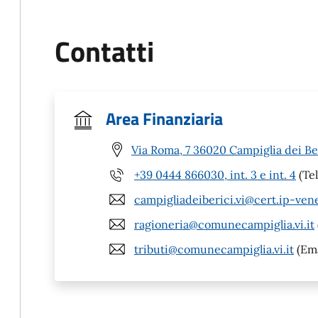
Contatti
Area Finanziaria
Via Roma, 7 36020 Campiglia dei Ber
+39 0444 866030, int. 3 e int. 4
(Tel
campigliadeiberici.vi@cert.ip-ven
ragioneria@comunecampiglia.vi.it
tributi@comunecampiglia.vi.it
(Ema