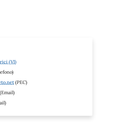
ici (VI)
efono)
eto.net
(PEC)
(Email)
il)