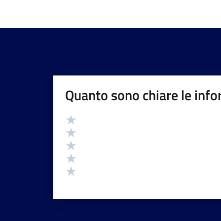
Quanto sono chiare le info
Valutazione
Valuta 5 stelle su 5
Valuta 4 stelle su 5
Valuta 3 stelle su 5
Valuta 2 stelle su 5
Valuta 1 stelle su 5