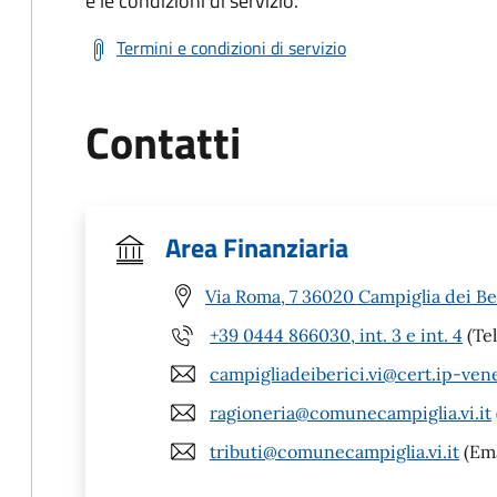
e le condizioni di servizio.
Termini e condizioni di servizio
Contatti
Area Finanziaria
Via Roma, 7 36020 Campiglia dei Ber
+39 0444 866030, int. 3 e int. 4
(Tel
campigliadeiberici.vi@cert.ip-ven
ragioneria@comunecampiglia.vi.it
tributi@comunecampiglia.vi.it
(Ema