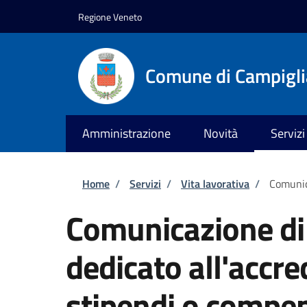
Salta al contenuto principale
Skip to footer content
Regione Veneto
Comune di Campiglia
Amministrazione
Novità
Servizi
Briciole di pane
Home
/
Servizi
/
Vita lavorativa
/
Comunic
Comunicazione di
dedicato all'accr
stipendi o compe