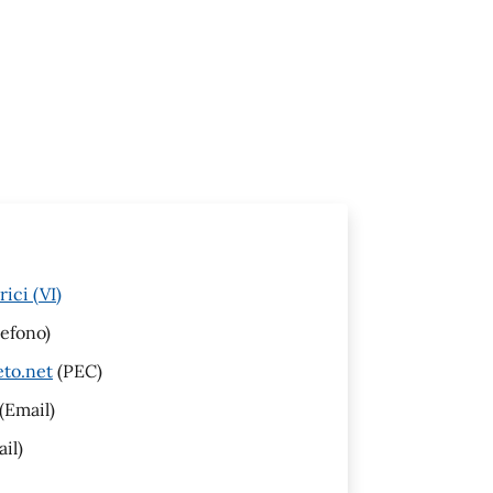
ici (VI)
efono)
eto.net
(PEC)
(Email)
il)