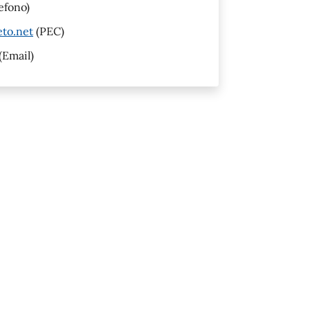
efono)
eto.net
(PEC)
(Email)