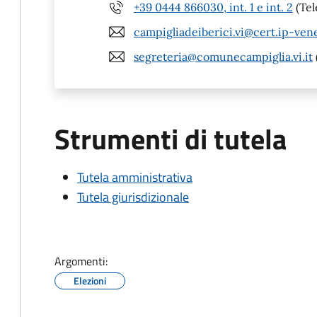
+39 0444 866030, int. 1 e int. 2
(Tel
campigliadeiberici.vi@cert.ip-ven
segreteria@comunecampiglia.vi.it
Strumenti di tutela
Tutela amministrativa
Tutela giurisdizionale
Argomenti:
Elezioni