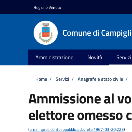
Salta al contenuto principale
Skip to footer content
Regione Veneto
Comune di Campiglia
Amministrazione
Novità
Servizi
Briciole di pane
Home
/
Servizi
/
Anagrafe e stato civile
/
Ammissione al vot
elettore omesso c
(
urn:nir:presidente.repubblica:decreto:1967-03-20;223
)