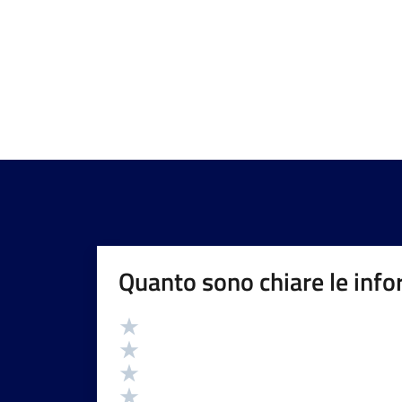
Quanto sono chiare le info
Valutazione
Valuta 5 stelle su 5
Valuta 4 stelle su 5
Valuta 3 stelle su 5
Valuta 2 stelle su 5