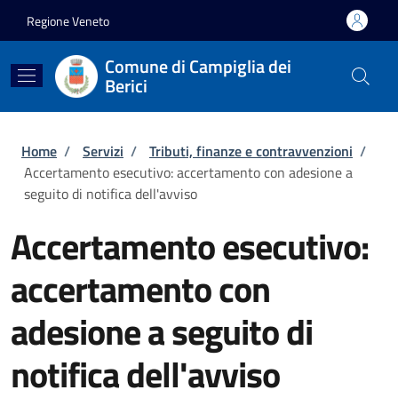
Salta al contenuto principale
Skip to footer content
Regione Veneto
Comune di Campiglia dei
Berici
Briciole di pane
Home
/
Servizi
/
Tributi, finanze e contravvenzioni
/
Accertamento esecutivo: accertamento con adesione a
seguito di notifica dell'avviso
Accertamento esecutivo:
accertamento con
adesione a seguito di
notifica dell'avviso