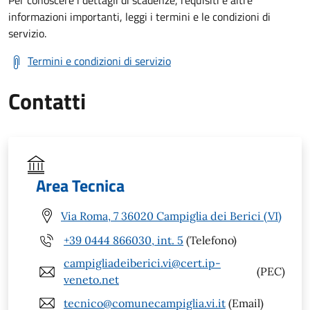
Per conoscere i dettagli di scadenze, requisiti e altre
informazioni importanti, leggi i termini e le condizioni di
servizio.
Termini e condizioni di servizio
Contatti
Area Tecnica
Via Roma, 7 36020 Campiglia dei Berici (VI)
+39 0444 866030, int. 5
(Telefono)
campigliadeiberici.vi@cert.ip-
(PEC)
veneto.net
tecnico@comunecampiglia.vi.it
(Email)