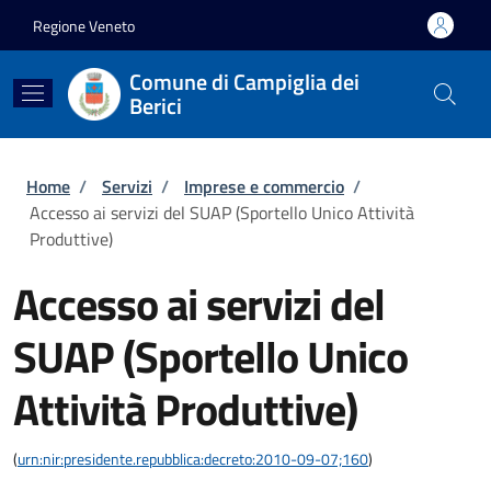
Salta al contenuto principale
Skip to footer content
Regione Veneto
Comune di Campiglia dei
Berici
Briciole di pane
Home
/
Servizi
/
Imprese e commercio
/
Accesso ai servizi del SUAP (Sportello Unico Attività
Produttive)
Accesso ai servizi del
SUAP (Sportello Unico
Attività Produttive)
(
urn:nir:presidente.repubblica:decreto:2010-09-07;160
)