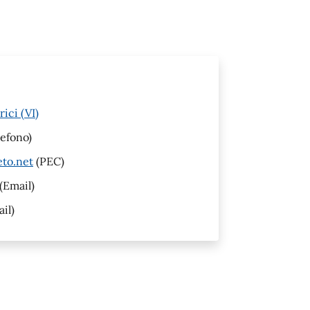
ici (VI)
efono)
eto.net
(PEC)
(Email)
il)