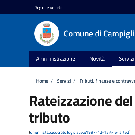
Salta al contenuto principale
Skip to footer content
Regione Veneto
Comune di Campiglia
Amministrazione
Novità
Servizi
Briciole di pane
Home
/
Servizi
/
Tributi, finanze e contravv
Rateizzazione de
tributo
(
urn:nir:stato:decreto.legislativo:1997-12-15;446~art52
)