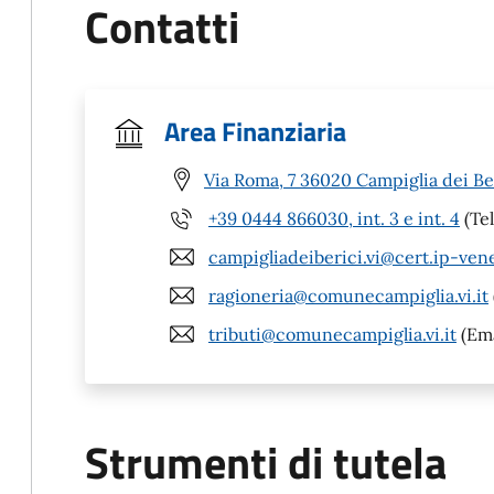
Contatti
Area Finanziaria
Via Roma, 7 36020 Campiglia dei Ber
+39 0444 866030, int. 3 e int. 4
(Tel
campigliadeiberici.vi@cert.ip-ven
ragioneria@comunecampiglia.vi.it
tributi@comunecampiglia.vi.it
(Ema
Strumenti di tutela