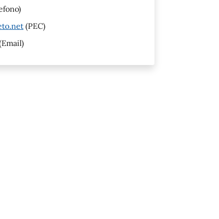
efono)
eto.net
(PEC)
(Email)