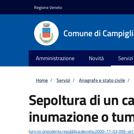
Salta al contenuto principale
Skip to footer content
Regione Veneto
Comune di Campiglia
Amministrazione
Novità
Servizi
Briciole di pane
Home
/
Servizi
/
Anagrafe e stato civile
/
Sepoltura di un c
inumazione o tum
(
urn:nir:presidente.repubblica:decreto:2000-11-03;396~ar