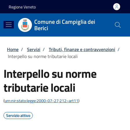
Salta al contenuto principale
Skip to footer content
Regione Veneto
Comune di Campiglia dei
Berici
Briciole di pane
Home
/
Servizi
/
Tributi, finanze e contravvenzioni
/
Interpello su norme tributarie locali
Interpello su norme
tributarie locali
(
urn:nir:stato:legge:2000-07-27;212~art11
)
Servizio attivo