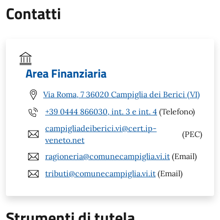
Contatti
Area Finanziaria
Via Roma, 7 36020 Campiglia dei Berici (VI)
+39 0444 866030, int. 3 e int. 4
(Telefono)
campigliadeiberici.vi@cert.ip-
(PEC)
veneto.net
ragioneria@comunecampiglia.vi.it
(Email)
tributi@comunecampiglia.vi.it
(Email)
Strumenti di tutela