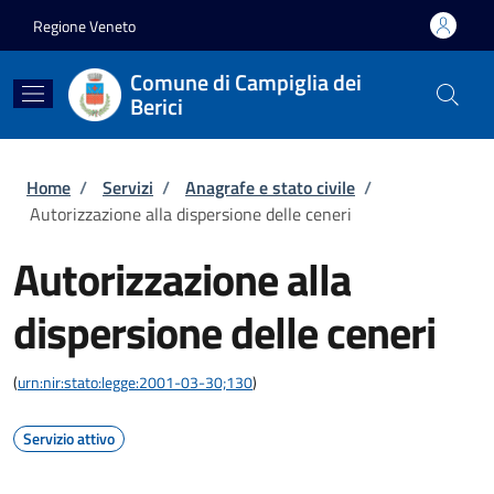
Salta al contenuto principale
Skip to footer content
Regione Veneto
Comune di Campiglia dei
Berici
Briciole di pane
Home
/
Servizi
/
Anagrafe e stato civile
/
Autorizzazione alla dispersione delle ceneri
Autorizzazione alla
dispersione delle ceneri
(
urn:nir:stato:legge:2001-03-30;130
)
Servizio attivo