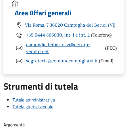
Area Affari generali
Via Roma, 7 36020 Campiglia dei Berici (VI)
+39 0444 866030, int. 1 e int. 2
(Telefono)
campigliadeiberici.vi@cert.ip-
(PEC)
veneto.net
segreteria@comunecampiglia.vi.it
(Email)
Strumenti di tutela
Tutela amministrativa
Tutela giurisdizionale
Argomenti: