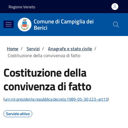
Salta al contenuto principale
Skip to footer content
Regione Veneto
Comune di Campiglia dei
Berici
Briciole di pane
Home
/
Servizi
/
Anagrafe e stato civile
/
Costituzione della convivenza di fatto
Costituzione della
convivenza di fatto
(
urn:nir:presidente.repubblica:decreto:1989-05-30;223~art13
)
Servizio attivo