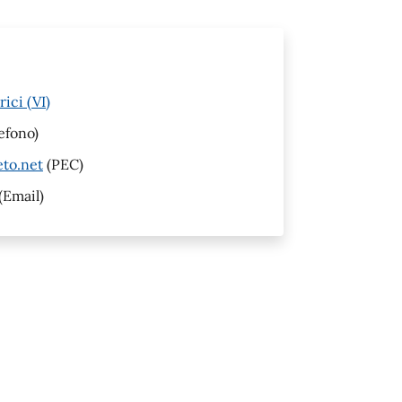
ici (VI)
efono)
eto.net
(PEC)
(Email)