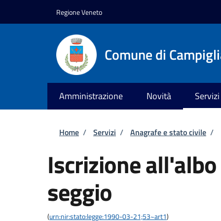
Salta al contenuto principale
Skip to footer content
Regione Veneto
Comune di Campiglia
Amministrazione
Novità
Servizi
Briciole di pane
Home
/
Servizi
/
Anagrafe e stato civile
/
Iscrizione all'albo
seggio
(
urn:nir:stato:legge:1990-03-21;53~art1
)