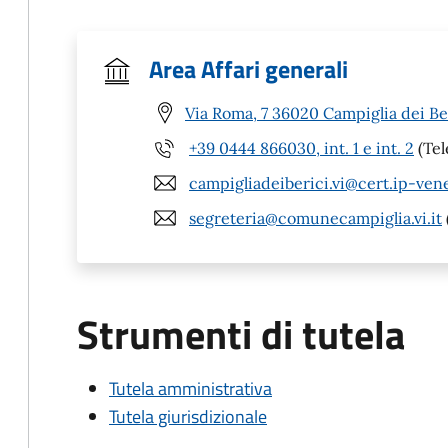
Area Affari generali
Via Roma, 7 36020 Campiglia dei Ber
+39 0444 866030, int. 1 e int. 2
(Tel
campigliadeiberici.vi@cert.ip-ven
segreteria@comunecampiglia.vi.it
Strumenti di tutela
Tutela amministrativa
Tutela giurisdizionale