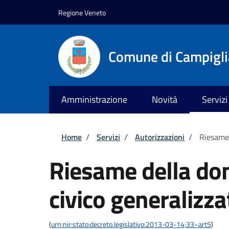
Salta al contenuto principale
Skip to footer content
Regione Veneto
Comune di Campiglia
Amministrazione
Novità
Servizi
Briciole di pane
Home
/
Servizi
/
Autorizzazioni
/
Riesame 
Riesame della do
civico generalizza
(
urn:nir:stato:decreto.legislativo:2013-03-14;33~art5
)