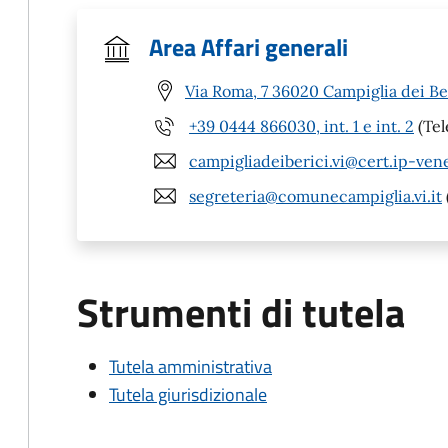
Area Affari generali
Via Roma, 7 36020 Campiglia dei Ber
+39 0444 866030, int. 1 e int. 2
(Tel
campigliadeiberici.vi@cert.ip-ven
segreteria@comunecampiglia.vi.it
Strumenti di tutela
Tutela amministrativa
Tutela giurisdizionale