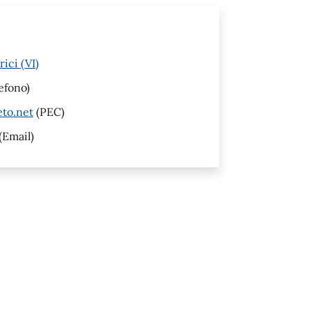
ici (VI)
efono)
eto.net
(PEC)
(Email)