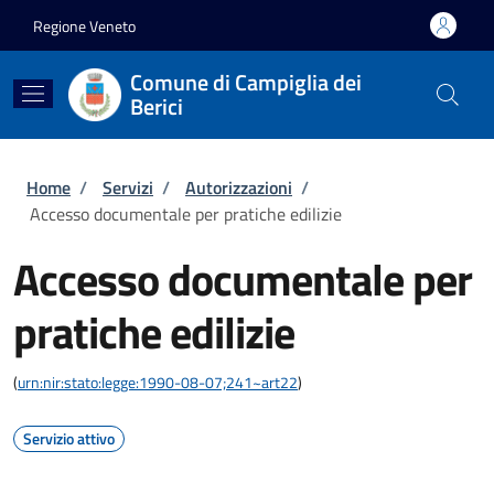
Salta al contenuto principale
Skip to footer content
Regione Veneto
Comune di Campiglia dei
Berici
Briciole di pane
Home
/
Servizi
/
Autorizzazioni
/
Accesso documentale per pratiche edilizie
Accesso documentale per
pratiche edilizie
(
urn:nir:stato:legge:1990-08-07;241~art22
)
Servizio attivo