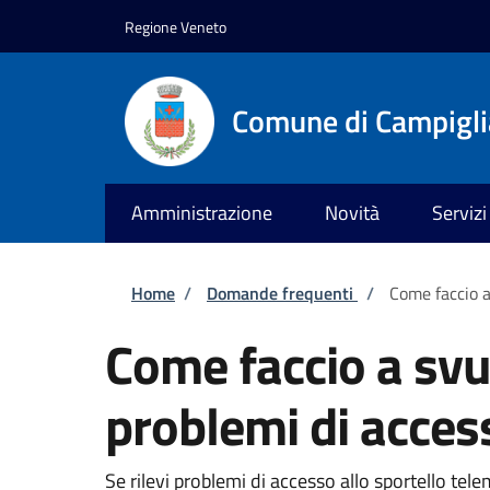
Salta al contenuto principale
Skip to footer content
Regione Veneto
Comune di Campiglia
Amministrazione
Novità
Servizi
Briciole di pane
Home
/
Domande frequenti
/
Come faccio a
Come faccio a svu
problemi di acces
Se rilevi problemi di accesso allo sportello tel