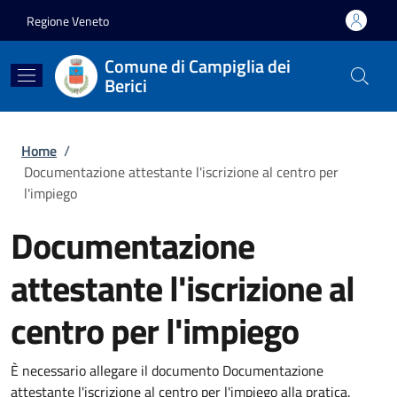
Salta al contenuto principale
Skip to footer content
Regione Veneto
Comune di Campiglia dei
Berici
Briciole di pane
Home
/
Documentazione attestante l'iscrizione al centro per
l'impiego
Documentazione
attestante l'iscrizione al
centro per l'impiego
È necessario allegare il documento Documentazione
attestante l'iscrizione al centro per l'impiego alla pratica.