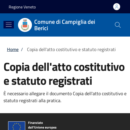
Salta al contenuto principale
Skip to footer content
Regione Veneto
Comune di Campiglia dei
Berici
Briciole di pane
Home
/
Copia dell'atto costitutivo e statuto registrati
Copia dell'atto costitutivo
e statuto registrati
È necessario allegare il documento Copia dell'atto costitutivo e
statuto registrati alla pratica.