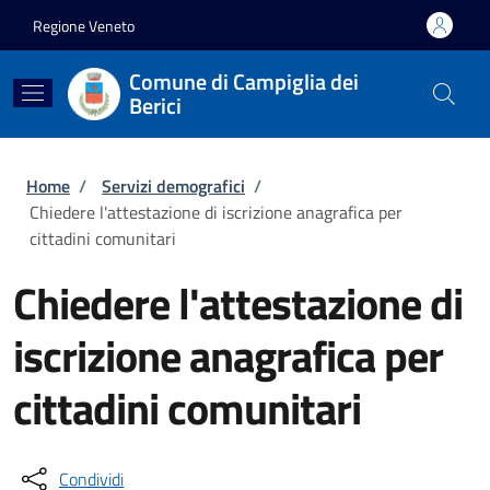
Salta al contenuto principale
Skip to footer content
Regione Veneto
Comune di Campiglia dei
Berici
Briciole di pane
Home
/
Servizi demografici
/
Chiedere l'attestazione di iscrizione anagrafica per
cittadini comunitari
Chiedere l'attestazione di
iscrizione anagrafica per
cittadini comunitari
Condividi