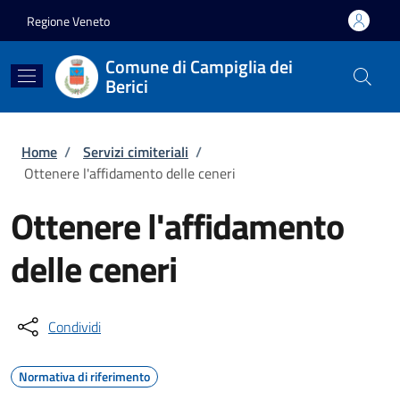
Salta al contenuto principale
Skip to footer content
Regione Veneto
Comune di Campiglia dei
Berici
Briciole di pane
Home
/
Servizi cimiteriali
/
Ottenere l'affidamento delle ceneri
Ottenere l'affidamento
delle ceneri
Condividi
Normativa di riferimento