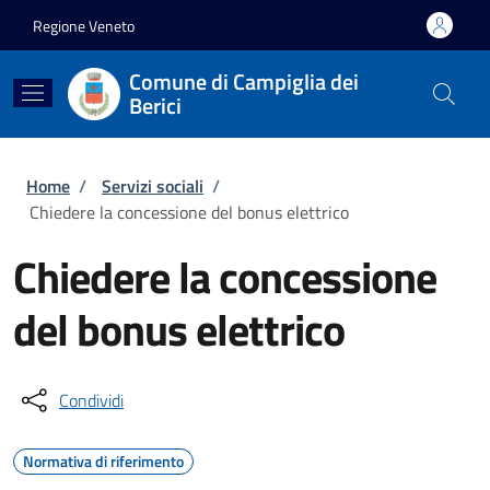
Salta al contenuto principale
Skip to footer content
Regione Veneto
Comune di Campiglia dei
Berici
Briciole di pane
Home
/
Servizi sociali
/
Chiedere la concessione del bonus elettrico
Chiedere la concessione
del bonus elettrico
Condividi
Normativa di riferimento