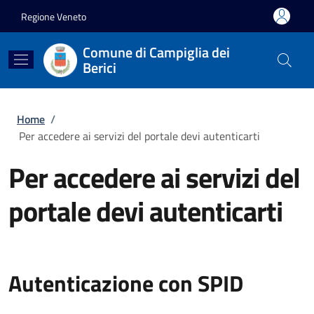
Salta al contenuto principale
Skip to footer content
Regione Veneto
Comune di Campiglia dei
Berici
Briciole di pane
Home
/
Per accedere ai servizi del portale devi autenticarti
Per accedere ai servizi del
portale devi autenticarti
Autenticazione con SPID